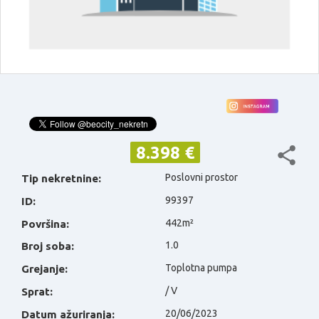
8.398 €
Poslovni prostor
Tip nekretnine:
99397
ID:
442m²
Površina:
1.0
Broj soba:
Toplotna pumpa
Grejanje:
/ V
Sprat:
20/06/2023
Datum ažuriranja: