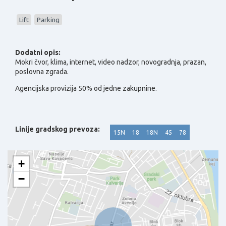
Lift
Parking
Dodatni opis:
Mokri čvor, klima, internet, video nadzor, novogradnja, prazan,
poslovna zgrada.
Agencijska provizija 50% od jedne zakupnine.
Linije gradskog prevoza:
15N
18
18N
45
78
+
−