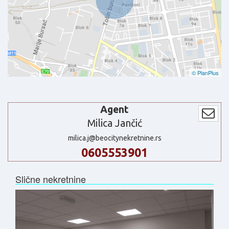
© PlanPlus
Agent
Milica Jančić
milica.j@beocitynekretnine.rs
0605553901
Slične nekretnine