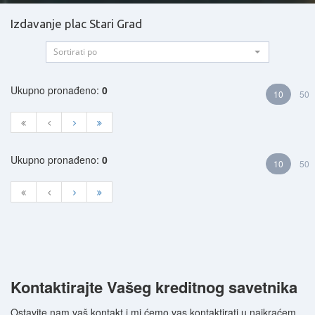
Izdavanje plac Stari Grad
Sortirati po
Ukupno pronađeno:
0
10
50
Ukupno pronađeno:
0
10
50
Kontaktirajte Vašeg kreditnog savetnika
Ostavite nam vaš kontakt i mi ćemo vas kontaktirati u najkraćem