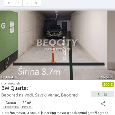
ID:
116434
18/02/2025
200 €
IZDAVANJE/GARAŽA
BW Quartet 1
Beograd na vodi, Savski venac, Beograd
Garaža
20 m²
Tip nekretnine
Površina
Garažno mesto. U ponudi je parking mesto u podzemnoj garaži zgrade