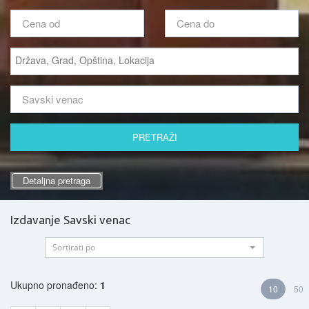
Detaljna pretraga
Izdavanje Savski venac
Sortirati po
Ukupno pronađeno:
1
10
50