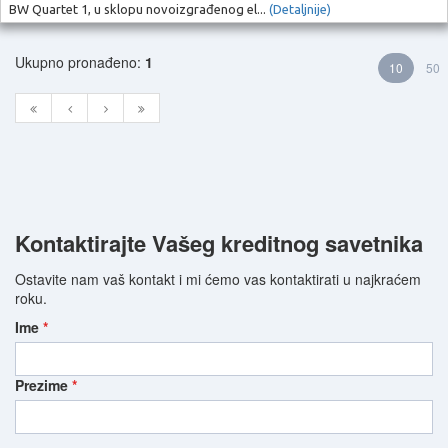
BW Quartet 1, u sklopu novoizgrađenog el...
(Detaljnije)
Ukupno pronađeno:
1
10
50
Kontaktirajte Vašeg kreditnog savetnika
Ostavite nam vaš kontakt i mi ćemo vas kontaktirati u najkraćem
roku.
Ime
*
Prezime
*