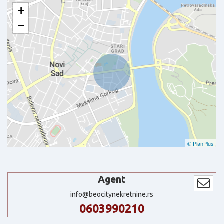
+
−
© PlanPlus
Agent
info@beocitynekretnine.rs
0603990210