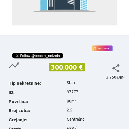
300.000 €
3.750€/m²
Stan
Tip nekretnine:
97777
ID:
80m²
Površina:
2.5
Broj soba:
Centralno
Grejanje:
VPR /
Sprat: