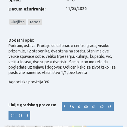
11/05/2026
Datum ažuriranja:
Uknjižen
Terasa
Dodatni opis:
Podrum, ostava.
Prodaje se salonac u centru grada, visoko
prizemlje, 12 stepenika, dva stana na spratu. Stan ima dve
velike spavaće sobe, veliku trpezariju, kuhinju, kupatilo, wc,
veliku terasu, dve supe u dvoristu. Samo licno mozete da
pogledate uz najavu i dogovor. Odlican kako za zivot tako i za
poslovne namene. Vlasnistvo 1/1, bez tereta
Agencijska provizija 3%.
Linije gradskog prevoza:
3
3A
6
60
61
62
63
64
69
9