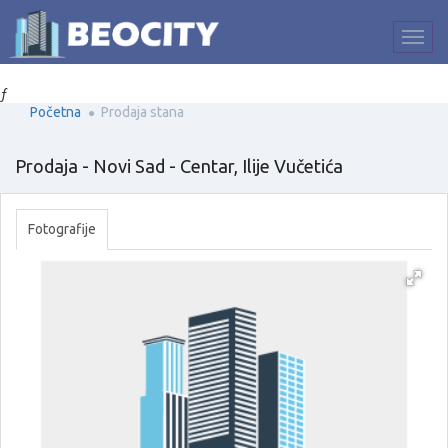
ƒ
Početna
Prodaja stana
Prodaja - Novi Sad - Centar, Ilije Vučetića
Fotografije