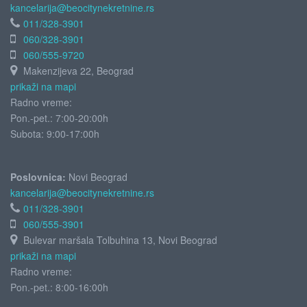
kancelarija@beocitynekretnine.rs
011/328-3901
060/328-3901
060/555-9720
Makenzijeva 22, Beograd
prikaži na mapi
Radno vreme:
Pon.-pet.: 7:00-20:00h
Subota:
9:00-17:00h
Poslovnica:
Novi Beograd
kancelarija@beocitynekretnine.rs
011/328-3901
060/555-3901
Bulevar maršala Tolbuhina 13, Novi Beograd
prikaži na mapi
Radno vreme:
Pon.-pet.: 8:00-16:00h