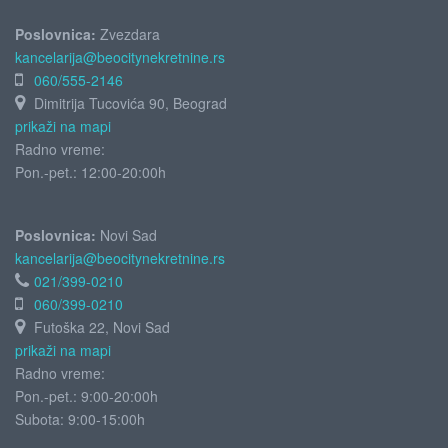
Poslovnica:
Zvezdara
kancelarija@beocitynekretnine.rs
060/555-2146
Dimitrija Tucovića 90, Beograd
prikaži na mapi
Radno vreme:
Pon.-pet.: 12:00-20:00h
Poslovnica:
Novi Sad
kancelarija@beocitynekretnine.rs
021/399-0210
060/399-0210
Futoška 22, Novi Sad
prikaži na mapi
Radno vreme:
Pon.-pet.: 9:00-20:00h
Subota:
9:00-15:00h