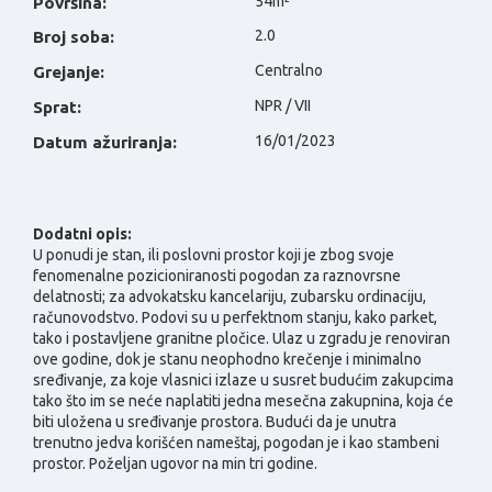
54m²
Površina:
2.0
Broj soba:
Centralno
Grejanje:
NPR / VII
Sprat:
16/01/2023
Datum ažuriranja:
Dodatni opis:
U ponudi je stan, ili poslovni prostor koji je zbog svoje
fenomenalne pozicioniranosti pogodan za raznovrsne
delatnosti; za advokatsku kancelariju, zubarsku ordinaciju,
računovodstvo. Podovi su u perfektnom stanju, kako parket,
tako i postavljene granitne pločice. Ulaz u zgradu je renoviran
ove godine, dok je stanu neophodno krečenje i minimalno
sređivanje, za koje vlasnici izlaze u susret budućim zakupcima
tako što im se neće naplatiti jedna mesečna zakupnina, koja će
biti uložena u sređivanje prostora. Budući da je unutra
trenutno jedva korišćen nameštaj, pogodan je i kao stambeni
prostor. Poželjan ugovor na min tri godine.