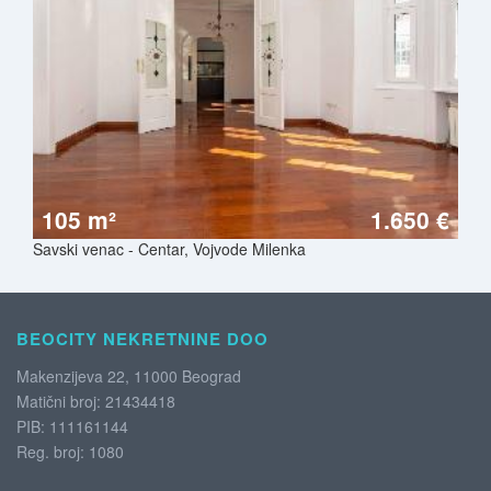
105 m²
1.650 €
Savski venac - Centar, Vojvode Milenka
BEOCITY NEKRETNINE DOO
Makenzijeva 22, 11000 Beograd
Matični broj: 21434418
PIB: 111161144
Reg. broj: 1080