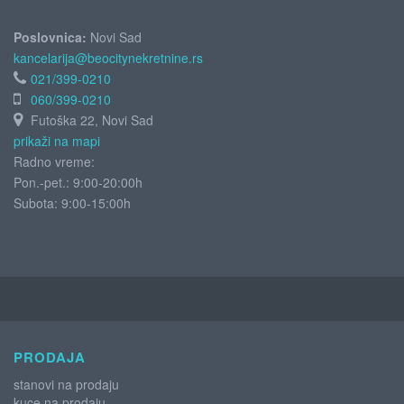
Poslovnica:
Novi Sad
kancelarija@beocitynekretnine.rs
021/399-0210
060/399-0210
Futoška 22, Novi Sad
prikaži na mapi
Radno vreme:
Pon.-pet.: 9:00-20:00h
Subota:
9:00-15:00h
PRODAJA
stanovi na prodaju
kuce na prodaju