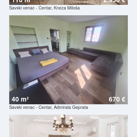
Savski venac - Centar, Kneza Miloša
40 m²
670 €
Savski venac - Centar, Admirala Geprata