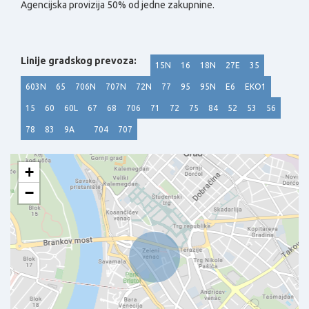
Agencijska provizija 50% od jedne zakupnine.
Linije gradskog prevoza:
15N
16
18N
27E
35
603N
65
706N
707N
72N
77
95
95N
E6
EKO1
15
60
60L
67
68
706
71
72
75
84
52
53
56
78
83
9A
704
707
+
−