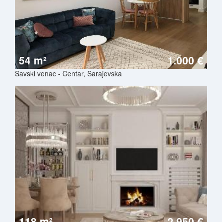
54 m²
1.000 €
Savski venac - Centar, Sarajevska
118 m²
2.950 €