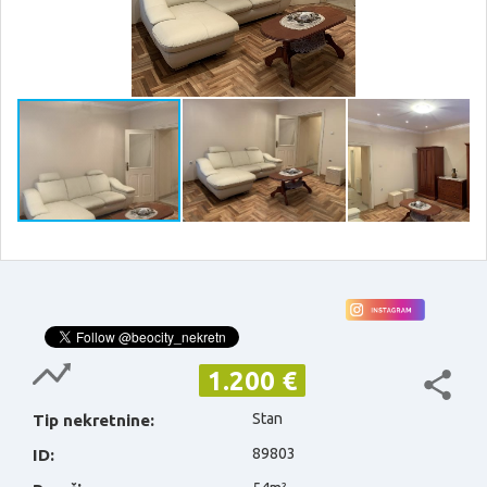
1.200 €
Stan
Tip nekretnine:
89803
ID: