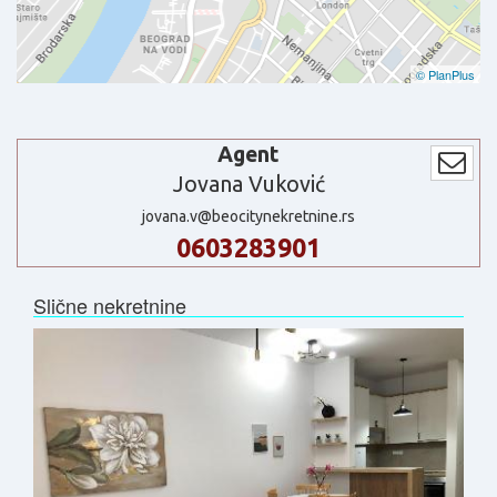
© PlanPlus
Agent
Jovana Vuković
jovana.v@beocitynekretnine.rs
0603283901
Slične nekretnine