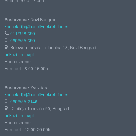
Subota:
9:00-17:00h
Poslovnica:
Novi Beograd
kancelarija@beocitynekretnine.rs
011/328-3901
060/555-3901
Bulevar maršala Tolbuhina 13, Novi Beograd
prikaži na mapi
Radno vreme:
Pon.-pet.: 8:00-16:00h
Poslovnica:
Zvezdara
kancelarija@beocitynekretnine.rs
060/555-2146
Dimitrija Tucovića 90, Beograd
prikaži na mapi
Radno vreme:
Pon.-pet.: 12:00-20:00h