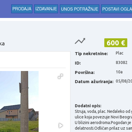
PRODAJA
IZDAVANJE
UNOS POTRAŽNJE
POSTAVI OGL
600 €
ka
Plac
Tip nekretnine:
83082
ID:
10a
Površina:
05/08/2
Datum ažuriranja:
Dodatni opis:
Struja, voda, plac.
Nedaleko od 
ulice koja povezuje Novi Beogra
U blizini aerodroma.Pogodan je
delatnosti.Odličan prilaz uz sam