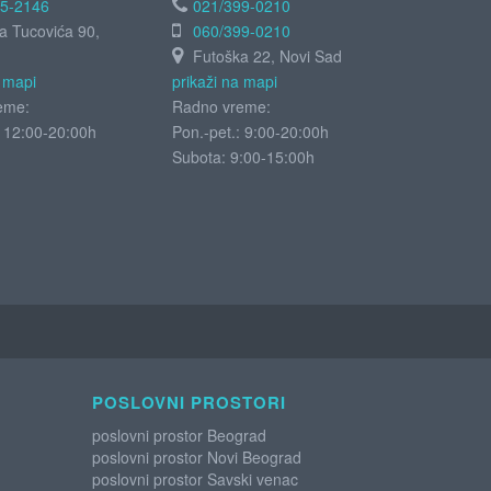
55-2146
021/399-0210
ja Tucovića 90,
060/399-0210
Futoška 22, Novi Sad
a mapi
prikaži na mapi
eme:
Radno vreme:
: 12:00-20:00h
Pon.-pet.: 9:00-20:00h
Subota:
9:00-15:00h
POSLOVNI PROSTORI
poslovni prostor Beograd
poslovni prostor Novi Beograd
poslovni prostor Savski venac