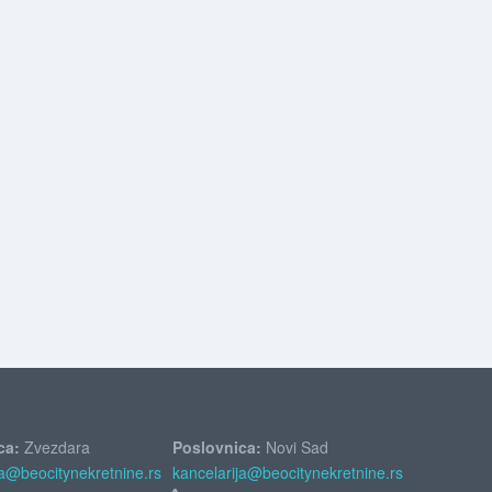
ca:
Zvezdara
Poslovnica:
Novi Sad
ja@beocitynekretnine.rs
kancelarija@beocitynekretnine.rs