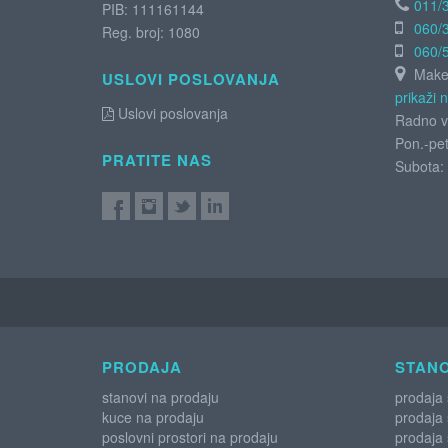
011/
PIB: 111161144
060/
Reg. broj: 1080
060/
Maken
USLOVI POSLOVANJA
prikaži 
Uslovi poslovanja
Radno v
Pon.-pet
PRATITE NAS
Subota:
PRODAJA
STANO
stanovi na prodaju
prodaja
kuce na prodaju
prodaja
poslovni prostori na prodaju
prodaja