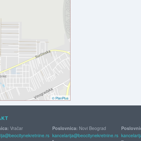
© PlanPlus
AKT
ica:
Vračar
Poslovnica:
Novi Beograd
Poslovni
ija@beocitynekretnine.rs
kancelarija@beocitynekretnine.rs
kancelari