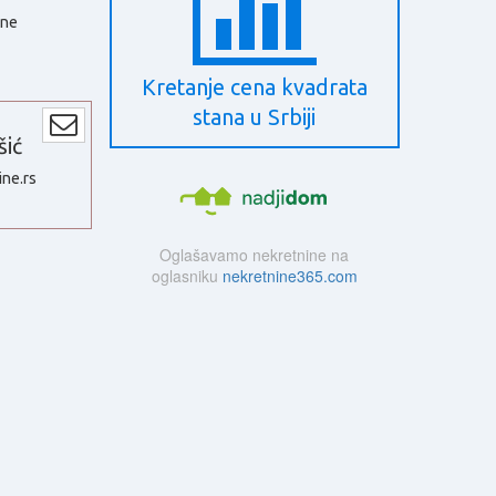
dne
Kretanje cena kvadrata
stana u Srbiji
šić
ne.rs
1
Oglašavamo nekretnine na
oglasniku
nekretnine365.com