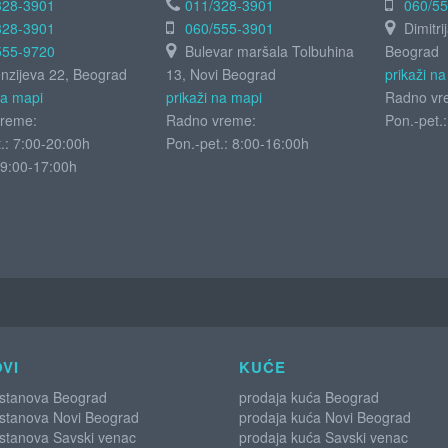
328-3901
011/328-3901
060/5
328-3901
060/555-3901
Dimitri
555-9720
Bulevar maršala Tolbuhina
Beograd
zijeva 22, Beograd
13, Novi Beograd
prikaži n
na mapi
prikaži na mapi
Radno vr
reme:
Radno vreme:
Pon.-pet.
.: 7:00-20:00h
Pon.-pet.: 8:00-16:00h
9:00-17:00h
VI
KUĆE
 stanova Beograd
prodaja kuća Beograd
 stanova Novi Beograd
prodaja kuća Novi Beograd
 stanova Savski venac
prodaja kuća Savski venac