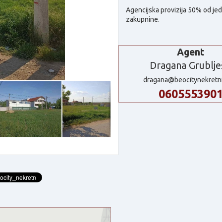
Agencijska provizija 50% od je
zakupnine.
Agent
Dragana Grublje
dragana@beocitynekretni
060555390