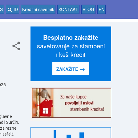
AS
ID
Kreditni savetnik
KONTAKT
BLOG
EN
Besplatno zakažite
savetovanje za stambeni
i keš kredit
→
ZAKAŽITE
026
glavne
d i Surčin.
 za razne
 asfalt.