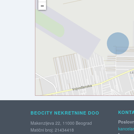
−
KONT
BEOCITY NEKRETNINE DOO
Poslovn
Makenzijeva 22, 11000 Beograd
kancelar
Matični broj: 21434418