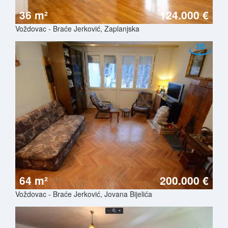
36 m²
124.000 €
Voždovac - Braće Jerković, Zaplanjska
64 m²
200.000 €
Voždovac - Braće Jerković, Jovana Bijelića