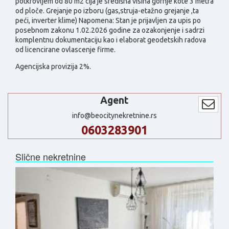
potkrovljem od 80 m2 cija je središna visina gornje kote 3 metra
od ploče. Grejanje po izboru (gas,struja-etažno grejanje ,ta
peći, inverter klime) Napomena: Stan je prijavljen za upis po
posebnom zakonu 1.02.2026 godine za ozakonjenje i sadrzi
komplentnu dokumentaciju kao i elaborat geodetskih radova
od licencirane ovlascenje firme.
Agencijska provizija 2%.
Agent
info@beocitynekretnine.rs
0603283901
Slične nekretnine