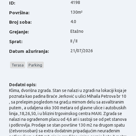
4198
ID:
130m²
Površina:
4.0
Broj soba:
Etažno
Grejanje:
II / II
Sprat:
21/07/2026
Datum ažuriranja:
Terasa
Parking
Dodatni opis:
Klima, dvorišna zgrada.
Stan se nalazi u zgradi na lokaciji koja je
poznata kao padina Braće Jerković u ulici Mihaila Petrova br 10
, sa prelepim pogledom na grad,u mirnom delu sa asvaltiranim
putem , a udaljena oko 300 metara od glavne ulice i autobuskih
linija ,18,26,50, i u blizini trgovinskog centra MAXI. Zgrada se
nalazi na ograđenom placu od 4,6 ari i sastoji se od pet stanova
i potkrovlja. Prodaje se stan površine 130 m2 na drugom spatu
(četvorosoban) sa extra dodatnim pripadajućim neurađenim