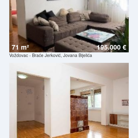
71 m²
195.000 €
Voždovac - Braće Jerković, Jovana Bijelića