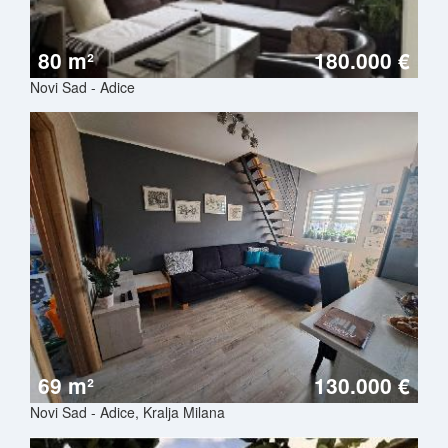
80 m²
180.000 €
Novi Sad - Adice
69 m²
130.000 €
Novi Sad - Adice, Kralja Milana