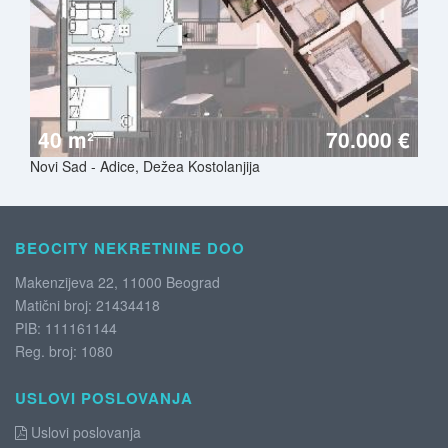
40 m²
70.000 €
Novi Sad - Adice, Dežea Kostolanjija
BEOCITY NEKRETNINE DOO
Makenzijeva 22, 11000 Beograd
Matični broj: 21434418
PIB: 111161144
Reg. broj: 1080
USLOVI POSLOVANJA
Uslovi poslovanja