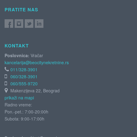
PRATITE NAS
KONTAKT
Poslovnica:
Vračar
kancelarija@beocitynekretnine.rs
011/328-3901
060/328-3901
060/555-9720
Makenzijeva 22, Beograd
prikaži na mapi
Radno vreme:
Pon.-pet.: 7:00-20:00h
Subota:
9:00-17:00h