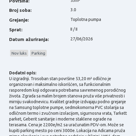
53m²
Površina:
3.0
Broj soba:
Toplotna pumpa
Grejanje:
II / II
Sprat:
27/06/2026
Datum ažuriranja:
Nov luks
Parking
Dodatni opis:
U izgradnji.
Trosoban stan površine 53,20 m² odlično je
organizovan i maksimalno iskorišćen, sa funkcionalnim
rasporedom koji odgovara potrebama savremenog porodičnog
života. Zgrada sa malim brojem stanova pruža više privatnosti i
mirniju svakodnevicu. Kvalitet gradnje izdvajaju podno grejanje
na Samsung toplotne pumpe, sedmokomorna PVC stolarija sa
odličnom termo i zvučnom izolacijom, sigurnosna vrata, Tarkett
parket, Geberit sanitarije i moderne staklene ograde na
terasama. Cena je 2200e/m2 sa uračunatim PDV-om. Može se
kupiti parking mesto po ceni 3000e. Lokacija na Adicama pruža