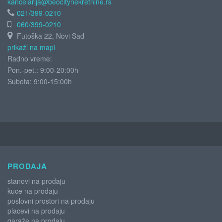
kancelarija@beocitynekretnine.rs
021/399-0210
060/399-0210
Futoška 22, Novi Sad
prikaži na mapi
Radno vreme:
Pon.-pet.: 9:00-20:00h
Subota:
9:00-15:00h
PRODAJA
stanovi na prodaju
kuce na prodaju
poslovni prostori na prodaju
placevi na prodaju
garaže na prodaju