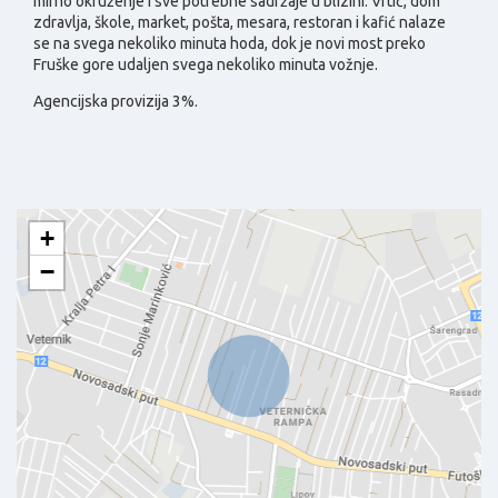
mirno okruženje i sve potrebne sadržaje u blizini. Vrtić, dom
zdravlja, škole, market, pošta, mesara, restoran i kafić nalaze
se na svega nekoliko minuta hoda, dok je novi most preko
Fruške gore udaljen svega nekoliko minuta vožnje.
Agencijska provizija 3%.
+
−