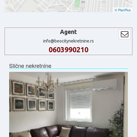
© PlanPlus
Agent
info@beocitynekretnine.rs
0603990210
Slične nekretnine