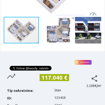
117.040 €
2.208€/m²
Stan
Tip nekretnine:
133459
ID: