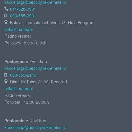
kancelarija@beocitynekretnine.rs
011/328-3901
060/555-3901
Bulevar maršala Tolbuhina 13, Novi Beograd
prikaži na mapi
Radno vreme:
Pon.-pet.: 8:00-16:00h
Poslovnica:
Zvezdara
kancelarija@beocitynekretnine.rs
060/555-2146
Dimitrija Tucovića 90, Beograd
prikaži na mapi
Radno vreme:
Pon.-pet.: 12:00-20:00h
Poslovnica:
Novi Sad
kancelarija@beocitynekretnine.rs