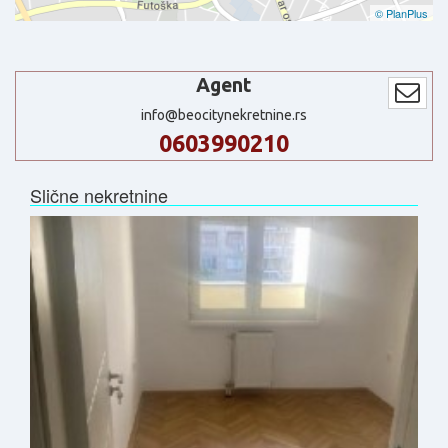
© PlanPlus
Agent
info@beocitynekretnine.rs
0603990210
Slične nekretnine