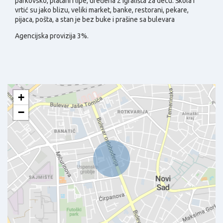
parkovsko, platani i lipe, uređena 2 igrališta za decu. Škola i
vrtić su jako blizu, veliki market, banke, restorani, pekare,
pijaca, pošta, a stan je bez buke i prašine sa bulevara
Agencijska provizija 3%.
+
−