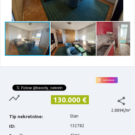
130.000 €
2.889€/m²
Stan
Tip nekretnine:
132782
ID: