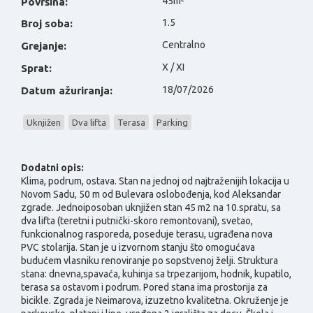
45m²
Površina:
1.5
Broj soba:
Centralno
Grejanje:
X / XI
Sprat:
18/07/2026
Datum ažuriranja:
Uknjižen
Dva lifta
Terasa
Parking
Dodatni opis:
Klima, podrum, ostava.
Stan na jednoj od najtraženijih lokacija u
Novom Sadu, 50 m od Bulevara oslobođenja, kod Aleksandar
zgrade. Jednoiposoban uknjižen stan 45 m2 na 10.spratu, sa
dva lifta (teretni i putnički-skoro remontovani), svetao,
funkcionalnog rasporeda, poseduje terasu, ugrađena nova
PVC stolarija. Stan je u izvornom stanju što omogućava
budućem vlasniku renoviranje po sopstvenoj želji. Struktura
stana: dnevna,spavaća, kuhinja sa trpezarijom, hodnik, kupatilo,
terasa sa ostavom i podrum. Pored stana ima prostorija za
bicikle. Zgrada je Neimarova, izuzetno kvalitetna. Okruženje je