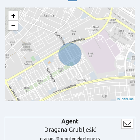
+
−
© PlanPlus
Agent
Dragana Grublješić
dragana@beocitynekretnine.rs