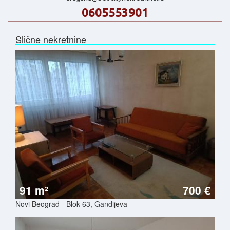
0605553901
Slične nekretnine
91 m²
700 €
Novi Beograd - Blok 63, Gandijeva