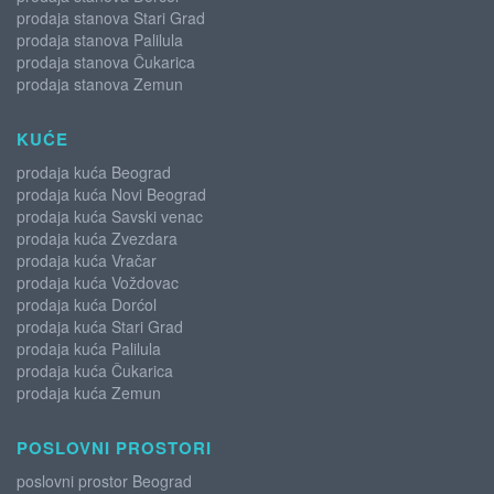
prodaja stanova Stari Grad
prodaja stanova Palilula
prodaja stanova Čukarica
prodaja stanova Zemun
KUĆE
prodaja kuća Beograd
prodaja kuća Novi Beograd
prodaja kuća Savski venac
prodaja kuća Zvezdara
prodaja kuća Vračar
prodaja kuća Voždovac
prodaja kuća Dorćol
prodaja kuća Stari Grad
prodaja kuća Palilula
prodaja kuća Čukarica
prodaja kuća Zemun
POSLOVNI PROSTORI
poslovni prostor Beograd