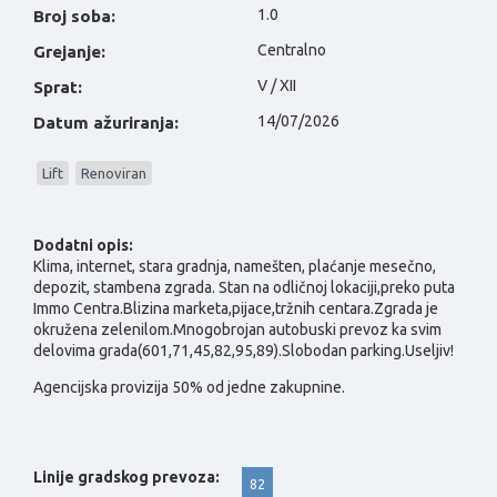
1.0
Broj soba:
Centralno
Grejanje:
V / XII
Sprat:
14/07/2026
Datum ažuriranja:
Lift
Renoviran
Dodatni opis:
Klima, internet, stara gradnja, namešten, plaćanje mesečno,
depozit, stambena zgrada.
Stan na odličnoj lokaciji,preko puta
Immo Centra.Blizina marketa,pijace,tržnih centara.Zgrada je
okružena zelenilom.Mnogobrojan autobuski prevoz ka svim
delovima grada(601,71,45,82,95,89).Slobodan parking.Useljiv!
Agencijska provizija 50% od jedne zakupnine.
Linije gradskog prevoza:
82