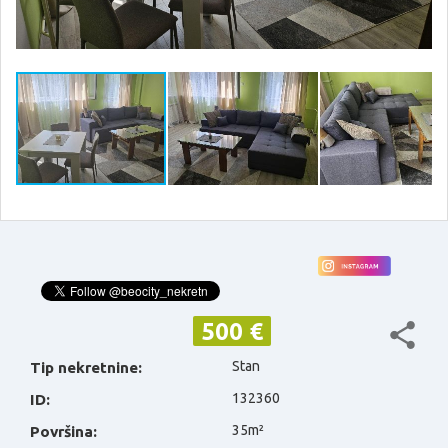
500 €
Stan
Tip nekretnine:
132360
ID:
35m²
Površina: