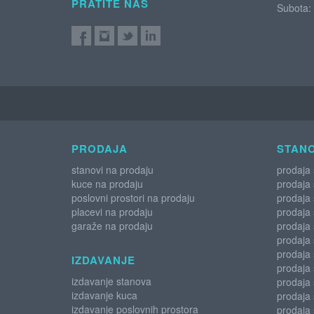
PRATITE NAS
Subota:
PRODAJA
STANO
stanovi na prodaju
prodaja
kuce na prodaju
prodaja
poslovni prostori na prodaju
prodaja
placevi na prodaju
prodaja
garaže na prodaju
prodaja 
prodaja
prodaja 
IZDAVANJE
prodaja 
izdavanje stanova
prodaja 
izdavanje kuca
prodaja
izdavanje poslovnih prostora
prodaja