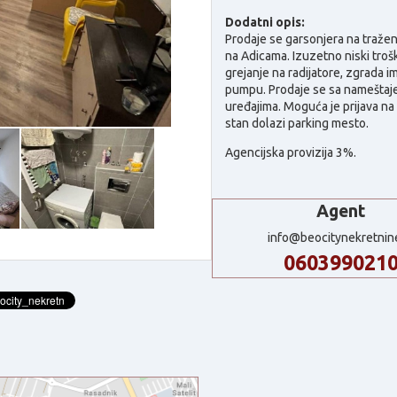
Dodatni opis:
Prodaje se garsonjera na traženo
na Adicama. Izuzetno niski trošk
grejanje na radijatore, zgrada i
pumpu. Prodaje se sa nameštaj
uređajima. Moguća je prijava na
stan dolazi parking mesto.
Agencijska provizija 3%.
Agent
info@beocitynekretnin
060399021