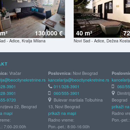
 m²
130.000 €
40 m²
72
ad - Adice, Kralja Milana
Novi Sad - Adice, Dežea Kostal
AKT
ica:
Vračar
Poslovnica:
Novi Beograd
Poslovni
ija@beocitynekretnine.rs
kancelarija@beocitynekretnine.rs
kancelari
328-3901
011/328-3901
060/5
328-3901
060/555-3901
Dimitri
555-9720
Bulevar maršala Tolbuhina
Beograd
zijeva 22, Beograd
13, Novi Beograd
prikaži n
na mapi
prikaži na mapi
Radno vr
reme:
Radno vreme:
Pon.-pet.
.: 7:00-20:00h
Pon.-pet.: 8:00-16:00h