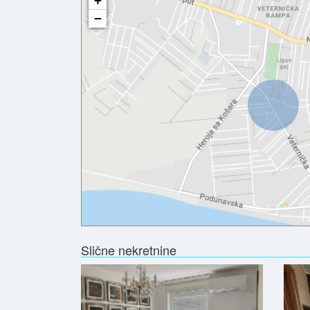
+
−
Slične nekretnine