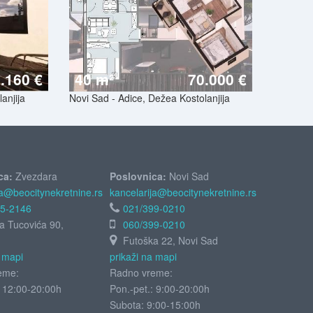
.160 €
40 m²
70.000 €
anjija
Novi Sad - Adice, Dežea Kostolanjija
ca:
Zvezdara
Poslovnica:
Novi Sad
ja@beocitynekretnine.rs
kancelarija@beocitynekretnine.rs
55-2146
021/399-0210
ja Tucovića 90,
060/399-0210
Futoška 22, Novi Sad
a mapi
prikaži na mapi
eme:
Radno vreme:
: 12:00-20:00h
Pon.-pet.: 9:00-20:00h
Subota:
9:00-15:00h