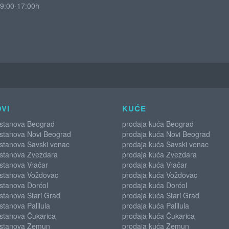
9:00-17:00h
VI
KUĆE
 stanova Beograd
prodaja kuća Beograd
 stanova Novi Beograd
prodaja kuća Novi Beograd
 stanova Savski venac
prodaja kuća Savski venac
 stanova Zvezdara
prodaja kuća Zvezdara
stanova Vračar
prodaja kuća Vračar
 stanova Voždovac
prodaja kuća Voždovac
stanova Dorćol
prodaja kuća Dorćol
stanova Stari Grad
prodaja kuća Stari Grad
stanova Palilula
prodaja kuća Palilula
 stanova Čukarica
prodaja kuća Čukarica
 stanova Zemun
prodaja kuća Zemun