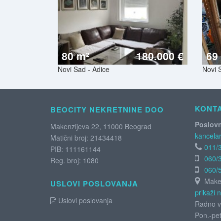
80 m²
180.000 €
69
Novi Sad - Adice
Novi S
KONT
BEOCITY NEKRETNINE DOO
Poslovn
Makenzijeva 22, 11000 Beograd
kancelar
Matični broj: 21434418
011/
PIB: 111161144
060/
Reg. broj: 1080
060/
Maken
USLOVI POSLOVANJA
prikaži 
Uslovi poslovanja
Radno v
Pon.-pet