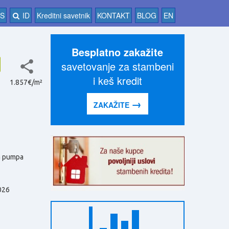
AS
ID
Kreditni savetnik
KONTAKT
BLOG
EN
Besplatno zakažite
savetovanje za stambeni
i keš kredit
1.857€/m²
→
ZAKAŽITE
a pumpa
026