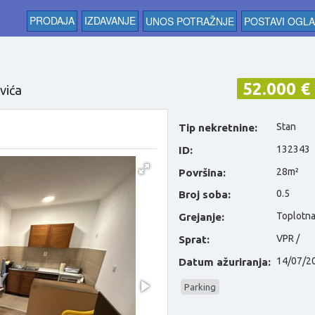
PRODAJA
IZDAVANJE
UNOS POTRAŽNJE
POSTAVI OGL
52.000 €
vića
Stan
Tip nekretnine:
132343
ID:
28m²
Površina:
0.5
Broj soba:
Toplotn
Grejanje:
VPR /
Sprat:
14/07/2
Datum ažuriranja:
Parking