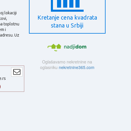
j lokaciji
Kretanje cena kvadrata
ovi,
ma toplotnu
stana u Srbiji
em i
 adresu. Uz
Oglašavamo nekretnine na
oglasniku
nekretnine365.com
e.rs
0