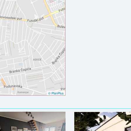
© PlanPlus