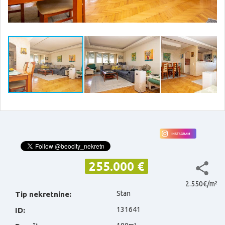
255.000 €
2.550€/m²
Stan
Tip nekretnine:
131641
ID: