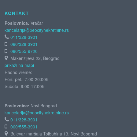
KONTAKT
Poslovnica:
Vračar
kancelarija@beocitynekretnine.rs
011/328-3901
060/328-3901
060/555-9720
Makenzijeva 22, Beograd
prikaži na mapi
Radno vreme:
Pon.-pet.: 7:00-20:00h
Subota:
9:00-17:00h
Poslovnica:
Novi Beograd
kancelarija@beocitynekretnine.rs
011/328-3901
060/555-3901
Bulevar maršala Tolbuhina 13, Novi Beograd