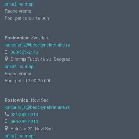
prikaži na mapi
Radno vreme:
Pon.-pet.: 8:00-16:00h
Poslovnica:
Zvezdara
kancelarija@beocitynekretnine.rs
060/555-2146
Dimitrija Tucovića 90, Beograd
prikaži na mapi
Radno vreme:
Pon.-pet.: 12:00-20:00h
Poslovnica:
Novi Sad
kancelarija@beocitynekretnine.rs
021/399-0210
060/399-0210
Futoška 22, Novi Sad
prikaži na mapi