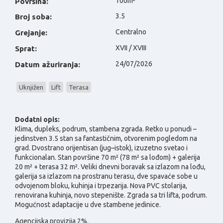
100m²
Površina:
3.5
Broj soba:
Centralno
Grejanje:
XVII / XVIII
Sprat:
24/07/2026
Datum ažuriranja:
Uknjižen
Lift
Terasa
Dodatni opis:
Klima, dupleks, podrum, stambena zgrada.
Retko u ponudi –
jedinstven 3.5 stan sa fantastičnim, otvorenim pogledom na
grad. Dvostrano orijentisan (jug–istok), izuzetno svetao i
funkcionalan. Stan površine 70 m² (78 m² sa lođom) + galerija
20 m² + terasa 32 m². Veliki dnevni boravak sa izlazom na lođu,
galerija sa izlazom na prostranu terasu, dve spavaće sobe u
odvojenom bloku, kuhinja i trpezarija. Nova PVC stolarija,
renovirana kuhinja, novo stepenište. Zgrada sa tri lifta, podrum.
Mogućnost adaptacije u dve stambene jedinice.
Agencijska provizija 2%.