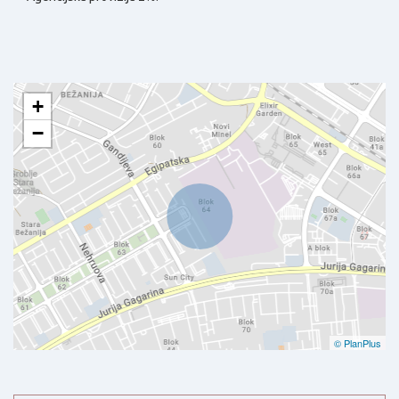
+
−
© PlanPlus