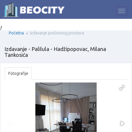
ƒ
Početna
Izdavanje poslovnog prostora
Izdavanje - Palilula - Hadžipopovac, Milana
Tankosića
Fotografije