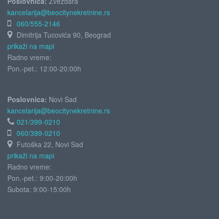
Poslovnica:
Zvezdara
kancelarija@beocitynekretnine.rs
060/555-2146
Dimitrija Tucovića 90, Beograd
prikaži na mapi
Radno vreme:
Pon.-pet.: 12:00-20:00h
Poslovnica:
Novi Sad
kancelarija@beocitynekretnine.rs
021/399-0210
060/399-0210
Futoška 22, Novi Sad
prikaži na mapi
Radno vreme:
Pon.-pet.: 9:00-20:00h
Subota:
9:00-15:00h