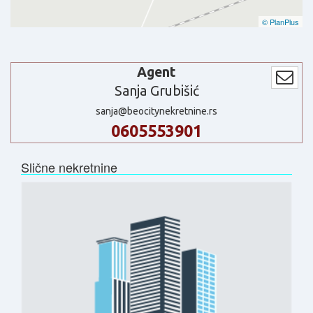
© PlanPlus
Agent
Sanja Grubišić
sanja@beocitynekretnine.rs
0605553901
Slične nekretnine