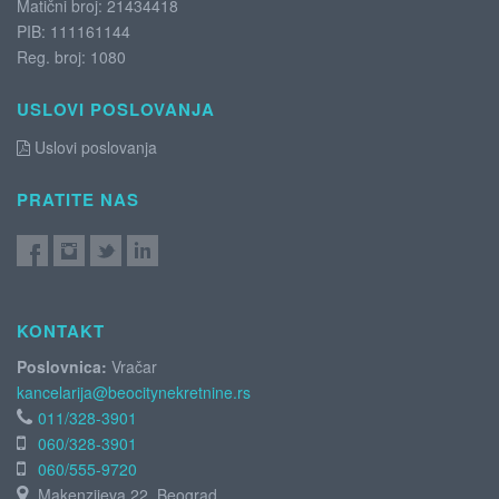
Matični broj: 21434418
PIB: 111161144
Reg. broj: 1080
USLOVI POSLOVANJA
Uslovi poslovanja
PRATITE NAS
KONTAKT
Poslovnica:
Vračar
kancelarija@beocitynekretnine.rs
011/328-3901
060/328-3901
060/555-9720
Makenzijeva 22, Beograd