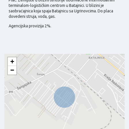
Plac.
Zemljište u blizini teritorije obuhvaćene intermodalnim
terminalom-logističkim centrom u Batajnici. U blizini je
saobraćajnica koja spaja Batajnicu sa Ugrinovcima. Do placa
dovedeni struja, voda, gas.
Agencijska provizija 2%.
+
−