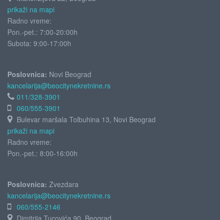
prikaži na mapi
Radno vreme:
Pon.-pet.: 7:00-20:00h
Subota:
9:00-17:00h
Poslovnica:
Novi Beograd
kancelarija@beocitynekretnine.rs
011/328-3901
060/555-3901
Bulevar maršala Tolbuhina 13, Novi Beograd
prikaži na mapi
Radno vreme:
Pon.-pet.: 8:00-16:00h
Poslovnica:
Zvezdara
kancelarija@beocitynekretnine.rs
060/555-2146
Dimitrija Tucovića 90, Beograd