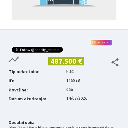
487.500 €
Plac
Tip nekretnine:
116928
ID:
65a
Površina:
14/07/2026
Datum ažuriranja:
Dodatni opis: