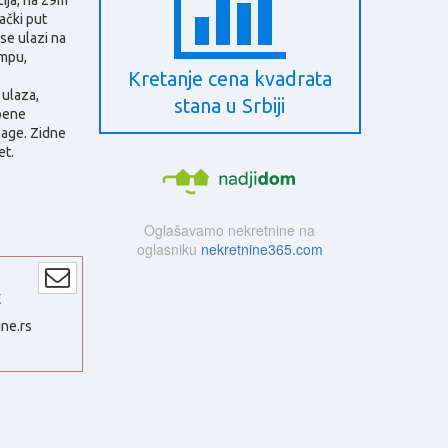
ački put
 se ulazi na
ampu,
Kretanje cena kvadrata
 ulaza,
stana u Srbiji
mbene
lage. Zidne
et.
Oglašavamo nekretnine na
oglasniku
nekretnine365.com
ć
ne.rs
1