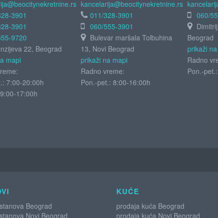
ija@beocitynekretnine.rs
kancelarija@beocitynekretnine.rs
kancelari
328-3901
011/328-3901
060/5
328-3901
060/555-3901
Dimitri
555-9720
Bulevar maršala Tolbuhina
Beograd
zijeva 22, Beograd
13, Novi Beograd
prikaži n
na mapi
prikaži na mapi
Radno vr
reme:
Radno vreme:
Pon.-pet.
.: 7:00-20:00h
Pon.-pet.: 8:00-16:00h
9:00-17:00h
VI
KUĆE
 stanova Beograd
prodaja kuća Beograd
 stanova Novi Beograd
prodaja kuća Novi Beograd