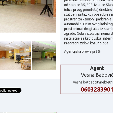
od stanice 35, 202. Iz ulice Slan
(ulica prvog prioriteta) direktno
službeni prilaz koji poseduje r
prostran za kamion i parkiranje
automobila. Osim ovog kolskog
prostor ima i drugi ulaz iz sta
zgrade. Dobra izolacija, nema v
instalacije za kablovsku i intern
Pregradni zidovi knauf ploče.
Agencijska provizija 2%.
Agent
Vesna Babovi
vesna.b@beocitynekretni
060328390