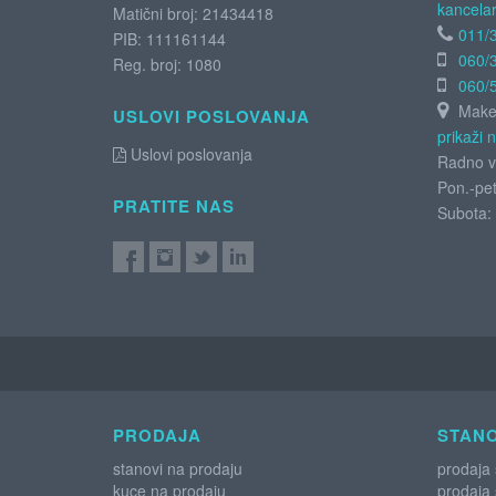
kancelar
Matični broj: 21434418
011/
PIB: 111161144
060/
Reg. broj: 1080
060/
Maken
USLOVI POSLOVANJA
prikaži 
Uslovi poslovanja
Radno v
Pon.-pet
PRATITE NAS
Subota:
PRODAJA
STANO
stanovi na prodaju
prodaja
kuce na prodaju
prodaja