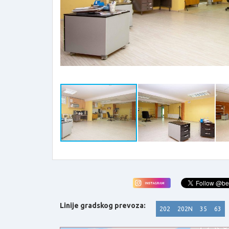
Linije gradskog prevoza:
202
202N
35
63