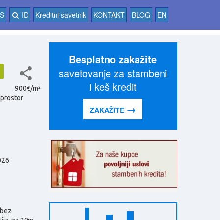
AS
ID
Kreditni savetnik
KONTAKT
BLOG
EN
Besplatno zakažite
savetovanje za stambeni
i keš kredit
900€/m²
 prostor
→
ZAKAŽITE
026
 bez
ija, na 29m