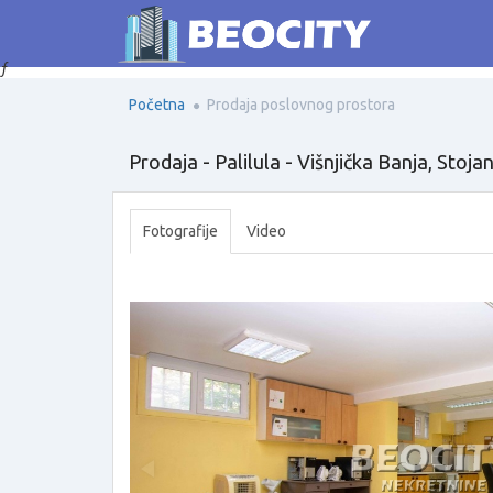
ƒ
Početna
Prodaja poslovnog prostora
Prodaja - Palilula - Višnjička Banja, Stoj
Fotografije
Video