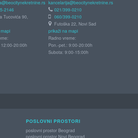
ja@beocitynekretnine.rs
kancelarija@beocitynekretnine.rs
55-2146
021/399-0210
ja Tucovića 90,
060/399-0210
Futoška 22, Novi Sad
a mapi
prikaži na mapi
eme:
Radno vreme:
: 12:00-20:00h
Pon.-pet.: 9:00-20:00h
Subota:
9:00-15:00h
POSLOVNI PROSTORI
poslovni prostor Beograd
poslovni prostor Novi Beograd