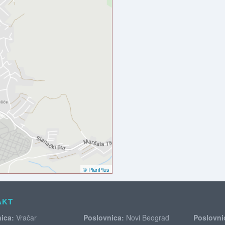
© PlanPlus
AKT
ica:
Vračar
Poslovnica:
Novi Beograd
Poslovni