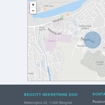
+
−
KONT
BEOCITY NEKRETNINE DOO
Poslovn
Makenzijeva 22, 11000 Beograd