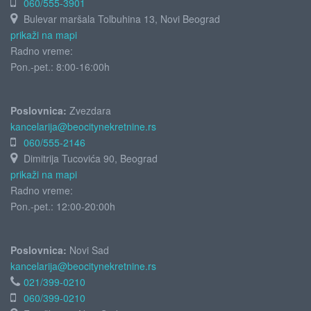
060/555-3901
Bulevar maršala Tolbuhina 13, Novi Beograd
prikaži na mapi
Radno vreme:
Pon.-pet.: 8:00-16:00h
Poslovnica:
Zvezdara
kancelarija@beocitynekretnine.rs
060/555-2146
Dimitrija Tucovića 90, Beograd
prikaži na mapi
Radno vreme:
Pon.-pet.: 12:00-20:00h
Poslovnica:
Novi Sad
kancelarija@beocitynekretnine.rs
021/399-0210
060/399-0210