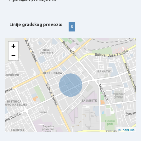
Linije gradskog prevoza:
8
+
−
© PlanPlus