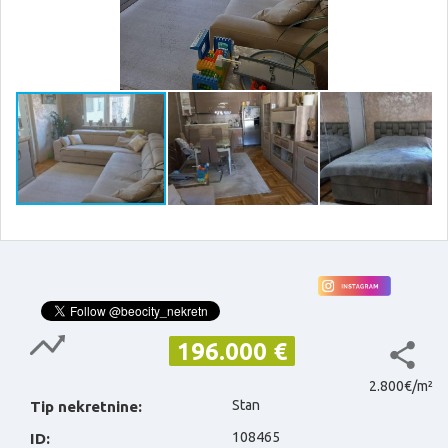
196.000 €
2.800€/m²
Stan
Tip nekretnine:
108465
ID: