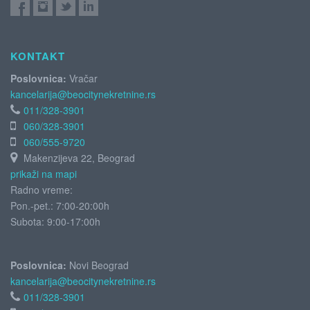
KONTAKT
Poslovnica:
Vračar
kancelarija@beocitynekretnine.rs
011/328-3901
060/328-3901
060/555-9720
Makenzijeva 22, Beograd
prikaži na mapi
Radno vreme:
Pon.-pet.: 7:00-20:00h
Subota:
9:00-17:00h
Poslovnica:
Novi Beograd
kancelarija@beocitynekretnine.rs
011/328-3901