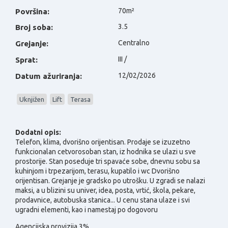
70m²
Površina:
3.5
Broj soba:
Centralno
Grejanje:
III /
Sprat:
12/02/2026
Datum ažuriranja:
Uknjižen
Lift
Terasa
Dodatni opis:
Telefon, klima, dvorišno orijentisan.
Prodaje se izuzetno
funkcionalan cetvorosoban stan, iz hodnika se ulazi u sve
prostorije. Stan poseduje tri spavaće sobe, dnevnu sobu sa
kuhinjom i trpezarijom, terasu, kupatilo i wc Dvorišno
orijentisan. Grejanje je gradsko po utrošku. U zgradi se nalazi
maksi, a u blizini su univer, idea, posta, vrtić, škola, pekare,
prodavnice, autobuska stanica... U cenu stana ulaze i svi
ugradni elementi, kao i namestaj po dogovoru
Agencijska provizija 3%.