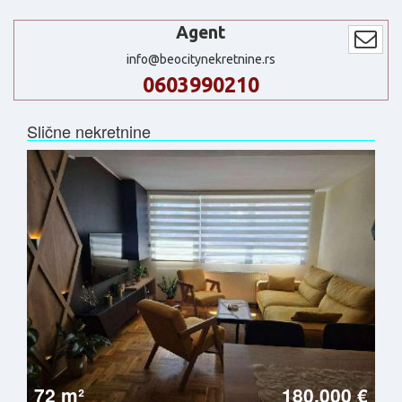
Agent
info@beocitynekretnine.rs
0603990210
Slične nekretnine
72 m²
180.000 €