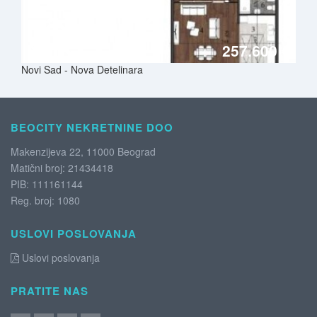
92 m²
257.600 €
Novi Sad - Nova Detelinara
BEOCITY NEKRETNINE DOO
Makenzijeva 22, 11000 Beograd
Matični broj: 21434418
PIB: 111161144
Reg. broj: 1080
USLOVI POSLOVANJA
Uslovi poslovanja
PRATITE NAS