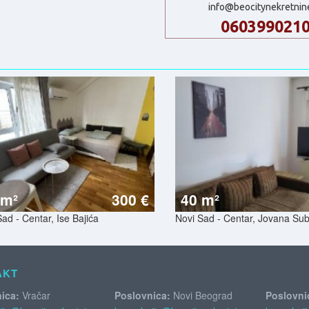
info@beocitynekretnin
060399021
 m²
300 €
40 m²
ad - Centar, Ise Bajića
Novi Sad - Centar, Jovana Sub
AKT
ica:
Vračar
Poslovnica:
Novi Beograd
Poslovni