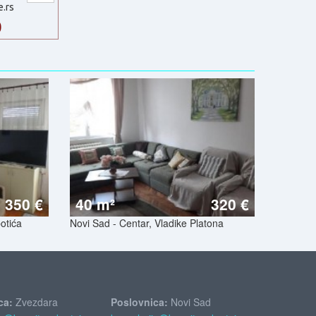
e.rs
0
350 €
40 m²
320 €
otića
Novi Sad - Centar, Vladike Platona
ca:
Zvezdara
Poslovnica:
Novi Sad