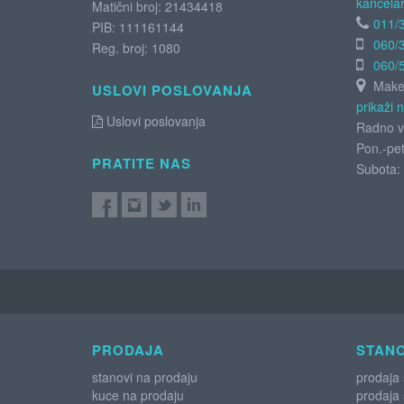
kancelar
Matični broj: 21434418
011/
PIB: 111161144
060/
Reg. broj: 1080
060/
Maken
USLOVI POSLOVANJA
prikaži 
Uslovi poslovanja
Radno v
Pon.-pet
PRATITE NAS
Subota:
PRODAJA
STANO
stanovi na prodaju
prodaja
kuce na prodaju
prodaja