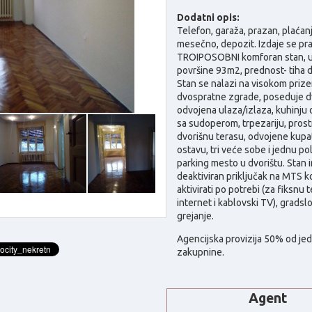
Dodatni opis:
Telefon, garaža, prazan, plaćan
mesečno, depozit.
Izdaje se pr
TROIPOSOBNI komforan stan, 
površine 93m2, prednost- tiha d
Stan se nalazi na visokom prize
dvospratne zgrade, poseduje d
odvojena ulaza/izlaza, kuhinju
sa sudoperom, trpezariju, pros
dvorišnu terasu, odvojene kupati
ostavu, tri veće sobe i jednu po
parking mesto u dvorištu. Stan 
deaktiviran priključak na MTS k
aktivirati po potrebi (za fiksnu t
internet i kablovski TV), gradsl
grejanje.
Agencijska provizija 50% od je
zakupnine.
Agent