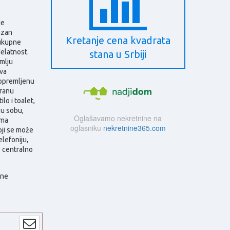
je
azan
Kretanje cena kvadrata
ukupne
elatnost.
stana u Srbiji
mlju
va
 opremljenu
tranu
lo i toalet,
lu sobu,
Oglašavamo nekretnine na
ima
oglasniku
nekretnine365.com
oji se može
elefoniju,
o centralno
dne