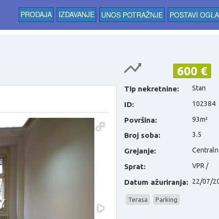
PRODAJA
IZDAVANJE
UNOS POTRAŽNJE
POSTAVI OGL
600 €
Stan
Tip nekretnine:
102384
ID:
93m²
Površina:
3.5
Broj soba:
Centraln
Grejanje:
VPR /
Sprat:
22/07/2
Datum ažuriranja:
Terasa
Parking