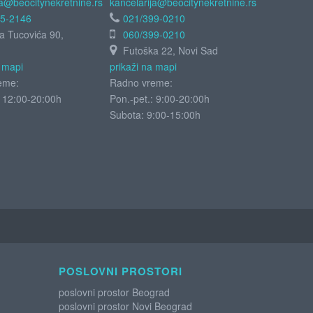
ja@beocitynekretnine.rs
kancelarija@beocitynekretnine.rs
55-2146
021/399-0210
ja Tucovića 90,
060/399-0210
Futoška 22, Novi Sad
a mapi
prikaži na mapi
eme:
Radno vreme:
: 12:00-20:00h
Pon.-pet.: 9:00-20:00h
Subota:
9:00-15:00h
POSLOVNI PROSTORI
poslovni prostor Beograd
poslovni prostor Novi Beograd