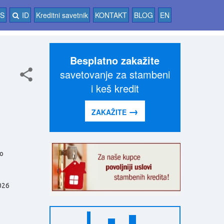
AS
ID
Kreditni savetnik
KONTAKT
BLOG
EN
Besplatno zakažite
savetovanje za stambeni
i keš kredit
→
ZAKAŽITE
o
026