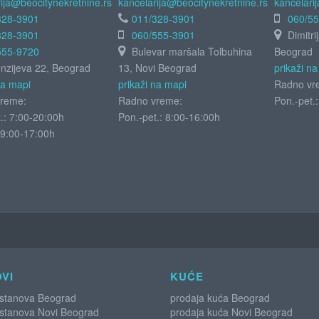
ija@beocitynekretnine.rs
kancelarija@beocitynekretnine.rs
kancelari
328-3901
011/328-3901
060/5
328-3901
060/555-3901
Dimitri
555-9720
Bulevar maršala Tolbuhina
Beograd
zijeva 22, Beograd
13, Novi Beograd
prikaži n
na mapi
prikaži na mapi
Radno vr
reme:
Radno vreme:
Pon.-pet.
.: 7:00-20:00h
Pon.-pet.: 8:00-16:00h
9:00-17:00h
VI
KUĆE
 stanova Beograd
prodaja kuća Beograd
 stanova Novi Beograd
prodaja kuća Novi Beograd