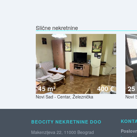
Slične nekretnine
45 m²
400 €
25
Novi Sad - Centar, Železnička
Novi S
KONT
BEOCITY NEKRETNINE DOO
Poslovn
Makenzijeva 22, 11000 Beograd