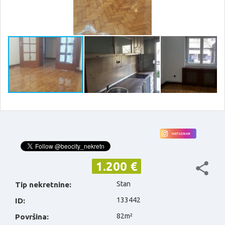
1.200 €
Stan
Tip nekretnine:
133442
ID:
82m²
Površina: