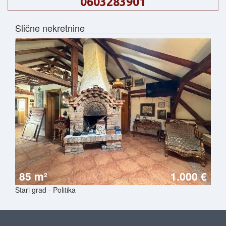
0603283901
Slične nekretnine
85 m²
1.000 €
Stari grad - Politika