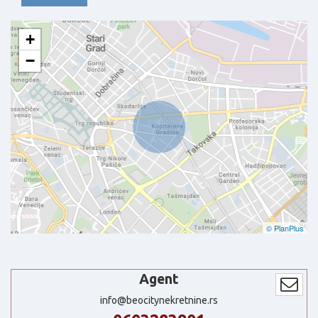
+
−
© PlanPlus
Agent
info@beocitynekretnine.rs