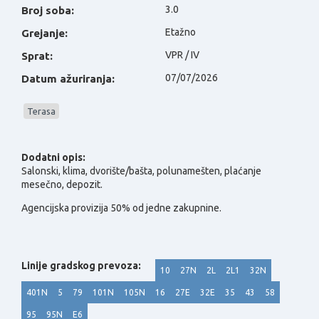
3.0
Broj soba:
Etažno
Grejanje:
VPR / IV
Sprat:
07/07/2026
Datum ažuriranja:
Terasa
Dodatni opis:
Salonski, klima, dvorište/bašta, polunamešten, plaćanje
mesečno, depozit.
Agencijska provizija 50% od jedne zakupnine.
Linije gradskog prevoza:
10
27N
2L
2L1
32N
401N
5
79
101N
105N
16
27E
32E
35
43
58
95
95N
E6