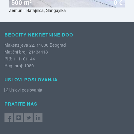
500 m²
0 €
Zemun - Batajnica, Šangajska
BEOCITY NEKRETNINE DOO
Makenzijeva 22, 11000 Beograd
Matični broj: 21434418
PIB: 111161144
Reg. broj: 1080
USLOVI POSLOVANJA
Uslovi poslovanja
PRATITE NAS