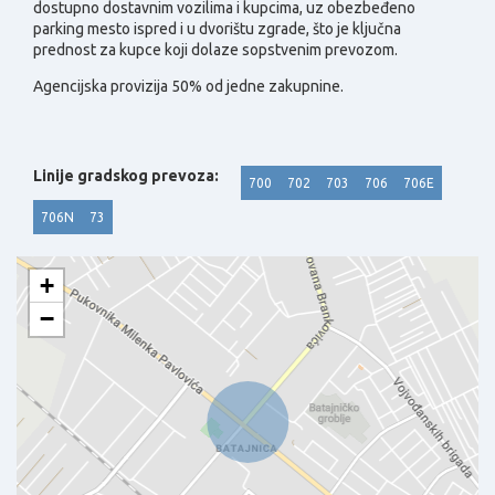
dostupno dostavnim vozilima i kupcima, uz obezbeđeno
parking mesto ispred i u dvorištu zgrade, što je ključna
prednost za kupce koji dolaze sopstvenim prevozom.
Agencijska provizija 50% od jedne zakupnine.
Linije gradskog prevoza:
700
702
703
706
706E
706N
73
+
−