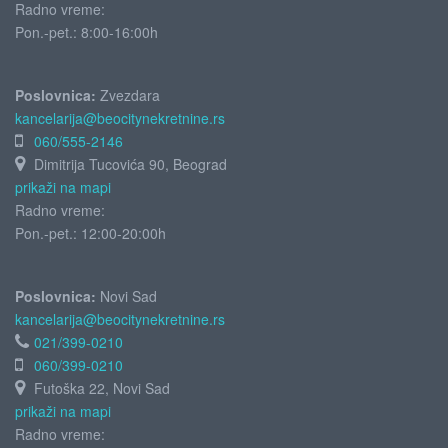
Radno vreme:
Pon.-pet.: 8:00-16:00h
Poslovnica:
Zvezdara
kancelarija@beocitynekretnine.rs
060/555-2146
Dimitrija Tucovića 90, Beograd
prikaži na mapi
Radno vreme:
Pon.-pet.: 12:00-20:00h
Poslovnica:
Novi Sad
kancelarija@beocitynekretnine.rs
021/399-0210
060/399-0210
Futoška 22, Novi Sad
prikaži na mapi
Radno vreme: