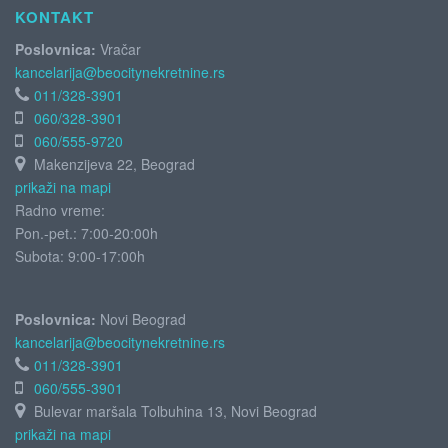
KONTAKT
Poslovnica:
Vračar
kancelarija@beocitynekretnine.rs
011/328-3901
060/328-3901
060/555-9720
Makenzijeva 22, Beograd
prikaži na mapi
Radno vreme:
Pon.-pet.: 7:00-20:00h
Subota:
9:00-17:00h
Poslovnica:
Novi Beograd
kancelarija@beocitynekretnine.rs
011/328-3901
060/555-3901
Bulevar maršala Tolbuhina 13, Novi Beograd
prikaži na mapi