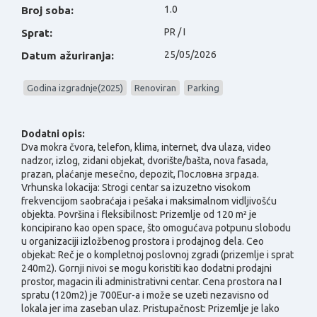
1.0
Broj soba:
PR / I
Sprat:
25/05/2026
Datum ažuriranja:
Godina izgradnje(2025)
Renoviran
Parking
Dodatni opis:
Dva mokra čvora, telefon, klima, internet, dva ulaza, video
nadzor, izlog, zidani objekat, dvorište/bašta, nova fasada,
prazan, plaćanje mesečno, depozit, Пословна зграда.
Vrhunska lokacija: Strogi centar sa izuzetno visokom
frekvencijom saobraćaja i pešaka i maksimalnom vidljivošću
objekta. Površina i fleksibilnost: Prizemlje od 120 m² je
koncipirano kao open space, što omogućava potpunu slobodu
u organizaciji izložbenog prostora i prodajnog dela. Ceo
objekat: Reč je o kompletnoj poslovnoj zgradi (prizemlje i sprat
240m2). Gornji nivoi se mogu koristiti kao dodatni prodajni
prostor, magacin ili administrativni centar. Cena prostora na I
spratu (120m2) je 700Eur-a i može se uzeti nezavisno od
lokala jer ima zaseban ulaz. Pristupačnost: Prizemlje je lako