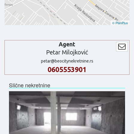
© PlanPlus
Agent
Petar Milojković
petar@beocitynekretnine.rs
0605553901
Slične nekretnine