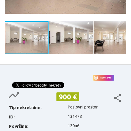
900 €
Poslovni prostor
Tip nekretnine:
131478
ID:
120m²
Površina: