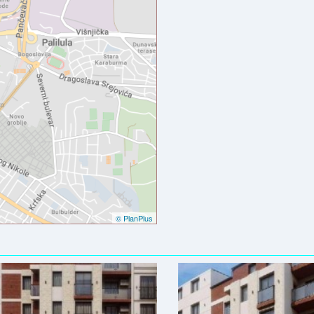
© PlanPlus