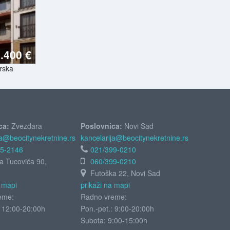
.400 €
orska
ca:
Zvezdara
Poslovnica:
Novi Sad
ja@beocitynekretnine.rs
kancelarija@beocitynekretnine.rs
55-2146
021/399-0210
ja Tucovića 90,
060/399-0210
Futoška 22, Novi Sad
a mapi
prikaži na mapi
eme:
Radno vreme:
: 12:00-20:00h
Pon.-pet.: 9:00-20:00h
Subota:
9:00-15:00h