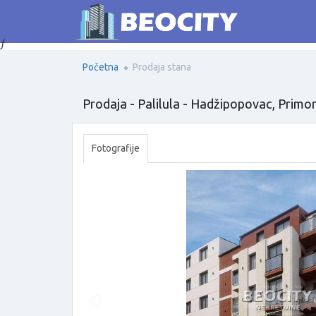
ƒ
Početna
Prodaja stana
Prodaja - Palilula - Hadžipopovac, Primo
Fotografije