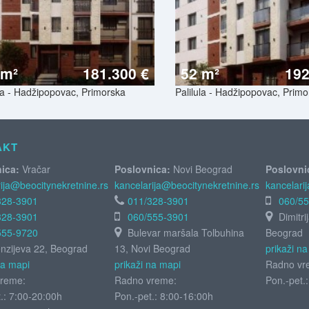
 m²
181.300 €
52 m²
192
ula - Hadžipopovac, Primorska
Palilula - Hadžipopovac, Prim
AKT
ica:
Vračar
Poslovnica:
Novi Beograd
Poslovni
ija@beocitynekretnine.rs
kancelarija@beocitynekretnine.rs
kancelari
328-3901
011/328-3901
060/5
328-3901
060/555-3901
Dimitri
555-9720
Bulevar maršala Tolbuhina
Beograd
zijeva 22, Beograd
13, Novi Beograd
prikaži n
na mapi
prikaži na mapi
Radno vr
reme:
Radno vreme:
Pon.-pet.
.: 7:00-20:00h
Pon.-pet.: 8:00-16:00h