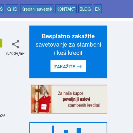
AS
ID
Kreditni savetnik
KONTAKT
BLOG
EN
Besplatno zakažite
savetovanje za stambeni
i keš kredit
3.700€/m²
→
ZAKAŽITE
026