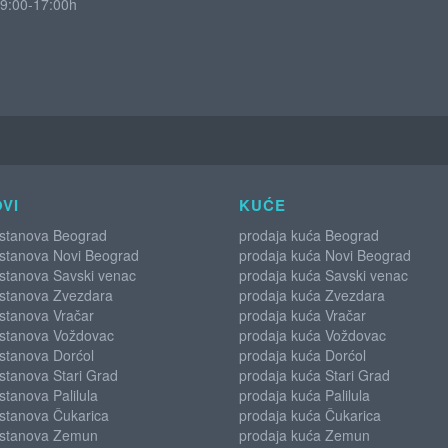
9:00-17:00h
VI
KUĆE
 stanova Beograd
prodaja kuća Beograd
 stanova Novi Beograd
prodaja kuća Novi Beograd
 stanova Savski venac
prodaja kuća Savski venac
 stanova Zvezdara
prodaja kuća Zvezdara
stanova Vračar
prodaja kuća Vračar
 stanova Voždovac
prodaja kuća Voždovac
stanova Dorćol
prodaja kuća Dorćol
stanova Stari Grad
prodaja kuća Stari Grad
stanova Palilula
prodaja kuća Palilula
 stanova Čukarica
prodaja kuća Čukarica
 stanova Zemun
prodaja kuća Zemun