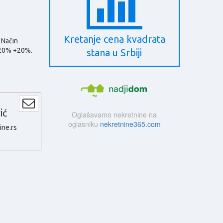
Kretanje cena kvadrata
 Način
+20% +20%.
stana u Srbiji
ić
Oglašavamo nekretnine na
oglasniku
nekretnine365.com
ine.rs
1