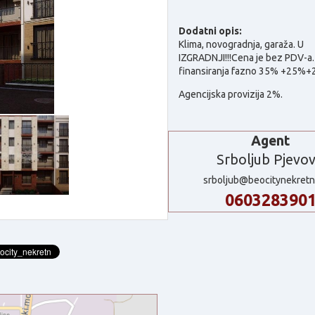
Dodatni opis:
Klima, novogradnja, garaža.
U
IZGRADNJI!!!Cena je bez PDV-a.
finansiranja fazno 35% +25%
Agencijska provizija 2%.
Agent
Srboljub Pjevov
srboljub@beocitynekretn
060328390