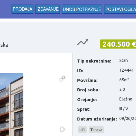
PRODAJA
IZDAVANJE
UNOS POTRAŽNJE
POSTAVI OGL
240.500 €
rska
Stan
Tip nekretnine:
124441
ID:
65m²
Površina:
2.0
Broj soba:
Etažno
Grejanje:
III / V
Sprat:
09/06/2
Datum ažuriranja:
Lift
Terasa