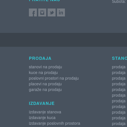
Subota:
PRODAJA
STANO
stanovi na prodaju
prodaja
kuce na prodaju
prodaja
poslovni prostori na prodaju
prodaja
placevi na prodaju
prodaja
garaže na prodaju
prodaja 
prodaja
prodaja 
IZDAVANJE
prodaja 
izdavanje stanova
prodaja 
izdavanje kuca
prodaja
izdavanje poslovnih prostora
prodaja