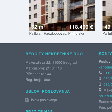
32 m²
118.400 €
49
Palilula - Hadžipopovac, Primorska
Palil
KONT
BEOCITY NEKRETNINE DOO
Poslovn
Makenzijeva 22, 11000 Beograd
kancelar
Matični broj: 21434418
011/
PIB: 111161144
060/
Reg. broj: 1080
060/
Maken
USLOVI POSLOVANJA
prikaži 
Uslovi poslovanja
Radno v
Pon.-pet
PRATITE NAS