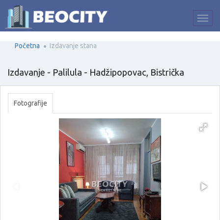
Početna
Izdavanje stana
Izdavanje - Palilula - Hadžipopovac, Bistrička
Fotografije