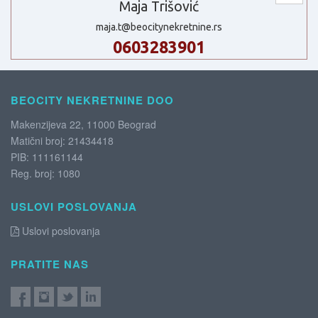
Maja Trišović
maja.t@beocitynekretnine.rs
0603283901
BEOCITY NEKRETNINE DOO
Makenzijeva 22, 11000 Beograd
Matični broj: 21434418
PIB: 111161144
Reg. broj: 1080
USLOVI POSLOVANJA
Uslovi poslovanja
PRATITE NAS