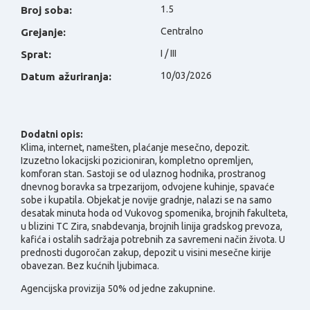
1.5
Broj soba:
Centralno
Grejanje:
I / III
Sprat:
10/03/2026
Datum ažuriranja:
Dodatni opis:
Klima, internet, namešten, plaćanje mesečno, depozit.
Izuzetno lokacijski pozicioniran, kompletno opremljen,
komforan stan. Sastoji se od ulaznog hodnika, prostranog
dnevnog boravka sa trpezarijom, odvojene kuhinje, spavaće
sobe i kupatila. Objekat je novije gradnje, nalazi se na samo
desatak minuta hoda od Vukovog spomenika, brojnih fakulteta,
u blizini TC Zira, snabdevanja, brojnih linija gradskog prevoza,
kafića i ostalih sadržaja potrebnih za savremeni način života. U
prednosti dugoročan zakup, depozit u visini mesečne kirije
obavezan. Bez kućnih ljubimaca.
Agencijska provizija 50% od jedne zakupnine.