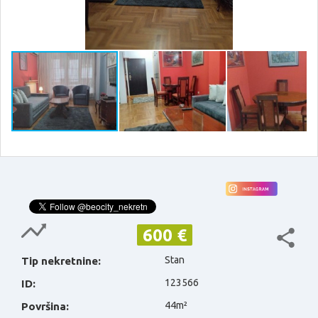
600 €
Stan
Tip nekretnine:
123566
ID:
44m²
Površina: