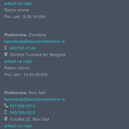
prikaži na mapi
Radno vreme:
Pon.-pet.: 8:00-16:00h
Poslovnica:
Zvezdara
kancelarija@beocitynekretnine.rs
060/555-2146
Dimitrija Tucovića 90, Beograd
prikaži na mapi
Radno vreme:
Pon.-pet.: 12:00-20:00h
Poslovnica:
Novi Sad
kancelarija@beocitynekretnine.rs
021/399-0210
060/399-0210
Futoška 22, Novi Sad
prikaži na mapi