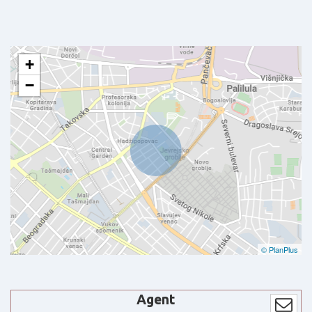
+
−
© PlanPlus
Agent