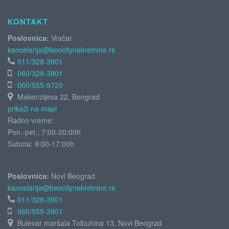
KONTAKT
Poslovnica:
Vračar
kancelarija@beocitynekretnine.rs
011/328-3901
060/328-3901
060/555-9720
Makenzijeva 22, Beograd
prikaži na mapi
Radno vreme:
Pon.-pet.: 7:00-20:00h
Subota:
9:00-17:00h
Poslovnica:
Novi Beograd
kancelarija@beocitynekretnine.rs
011/328-3901
060/555-3901
Bulevar maršala Tolbuhina 13, Novi Beograd