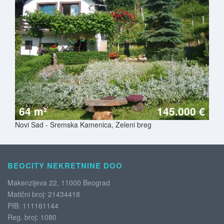
64 m²
145.000 €
Novi Sad - Sremska Kamenica, Zeleni breg
BEOCITY NEKRETNINE DOO
Makenzijeva 22, 11000 Beograd
Matični broj: 21434418
PIB: 111161144
Reg. broj: 1080