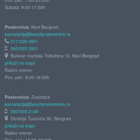
Pon.-pet.: 7:00-20:00h
Subota:
9:00-17:00h
Poslovnica:
Novi Beograd
kancelarija@beocitynekretnine.rs
011/328-3901
060/555-3901
Bulevar maršala Tolbuhina 13, Novi Beograd
prikaži na mapi
Radno vreme:
Pon.-pet.: 8:00-16:00h
Poslovnica:
Zvezdara
kancelarija@beocitynekretnine.rs
060/555-2146
Dimitrija Tucovića 90, Beograd
prikaži na mapi
Radno vreme: