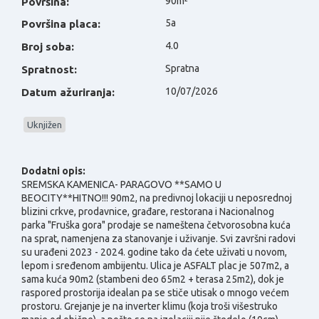
90m²
Površina:
5a
Površina placa:
4.0
Broj soba:
Spratna
Spratnost:
10/07/2026
Datum ažuriranja:
Uknjižen
Dodatni opis:
SREMSKA KAMENICA- PARAGOVO **SAMO U
BEOCITY**HITNO!!! 90m2, na predivnoj lokaciji u neposrednoj
blizini crkve, prodavnice, građare, restorana i Nacionalnog
parka "Fruška gora" prodaje se nameštena četvorosobna kuća
na sprat, namenjena za stanovanje i uživanje. Svi završni radovi
su urađeni 2023 - 2024. godine tako da ćete uživati u novom,
lepom i sređenom ambijentu. Ulica je ASFALT plac je 507m2, a
sama kuća 90m2 (stambeni deo 65m2 + terasa 25m2), dok je
raspored prostorija idealan pa se stiče utisak o mnogo većem
prostoru. Grejanje je na inverter klimu (koja troši višestruko