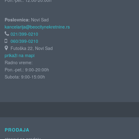
Pon.-pet.: 12:00-20:00h
Poslovnica:
Novi Sad
kancelarija@beocitynekretnine.rs
021/399-0210
060/399-0210
Futoška 22, Novi Sad
prikaži na mapi
Radno vreme:
Pon.-pet.: 9:00-20:00h
Subota:
9:00-15:00h
PRODAJA