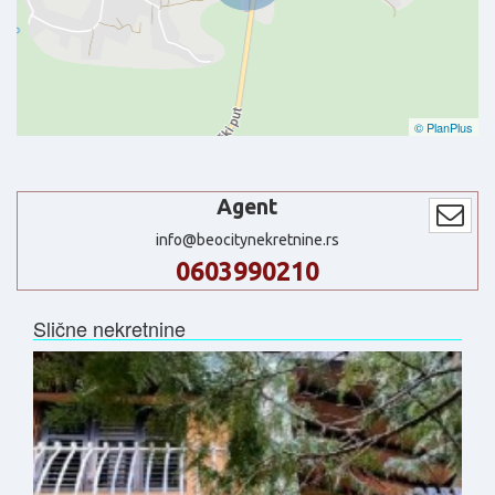
© PlanPlus
Agent
info@beocitynekretnine.rs
0603990210
Slične nekretnine