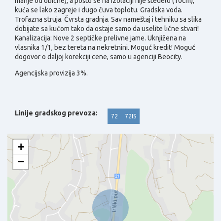
manje od obične), a pošto se na izolaciji nije štedelo (10cm),
kuća se lako zagreje i dugo čuva toplotu. Gradska voda.
Trofazna struja. Čvrsta gradnja. Sav nameštaj i tehniku sa slika
dobijate sa kućom tako da ostaje samo da uselite lične stvari!
Kanalizacija: Nove 2 septičke prelivne jame. Uknjižena na
vlasnika 1/1, bez tereta na nekretnini. Moguć kredit! Moguć
dogovor o daljoj korekciji cene, samo u agenciji Beocity.
Agencijska provizija 3%.
Linije gradskog prevoza:
72
72IS
+
−