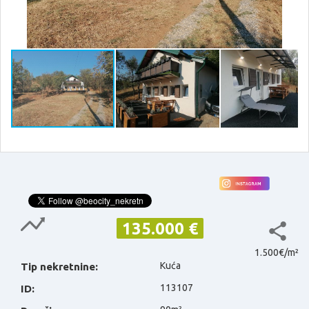
135.000 €
1.500€/m²
Kuća
Tip nekretnine:
113107
ID: